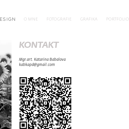
ESIGN
O MNE
FOTOGRAFIE
GRAFIKA
PORTFOLIO
KONTAKT
Mgr.art. Katarina Babalova
kabkapd@gmail.com