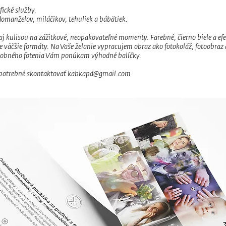
fické služby.
omanželov, miláčikov, tehuliek a bábätiek.
 naj kulisou na zážitkové, neopakovateľné momenty. Farebné, čierno biele a ef
re väčšie formáty. Na Vaše želanie vypracujem obraz ako fotokoláž, fotoobraz
adobného fotenia Vám ponúkam výhodné balíčky.
 potrebné skontaktovať
kabkapd@gmail.com